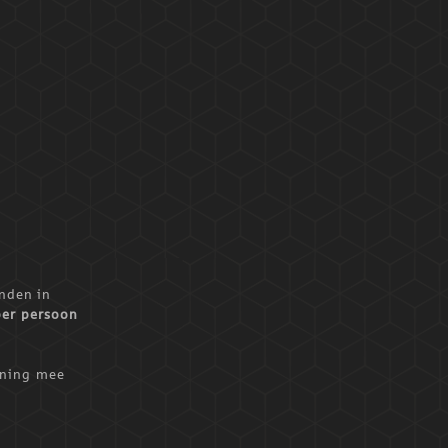
nden in
per persoon
ening mee