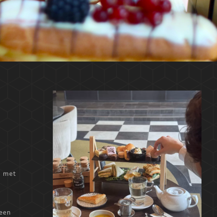
d met
.
 een