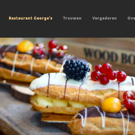
Restaurant George’s
Trouwen
Vergaderen
Ove