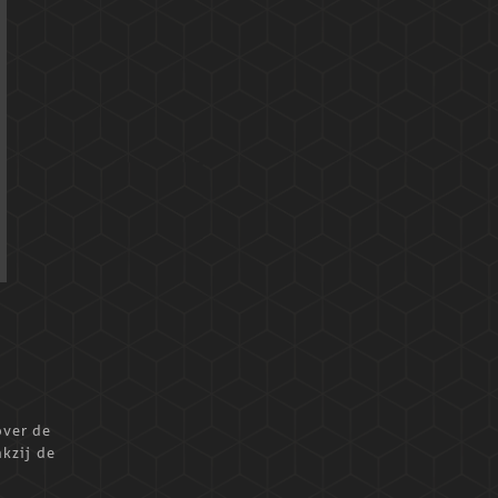
over de
kzij de