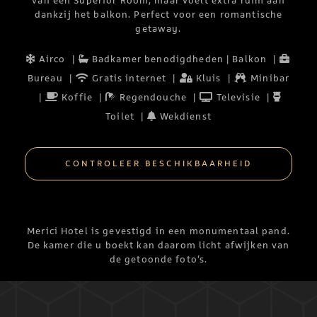
van een Superior Room, maar voelt extra ruim aan
dankzij het balkon. Perfect voor een romantische
getaway.
Airco
|
Badkamer benodigdheden |
Balkon
|
Bureau
|
Gratis internet
|
Kluis
|
Minibar
|
Koffie
|
Regendouche
|
Televisie
|
Toilet
|
Wekdienst
CONTROLEER BESCHIKBAARHEID
Merici Hotel is gevestigd in een monumentaal pand.
De kamer die u boekt kan daarom licht afwijken van
de getoonde foto’s.