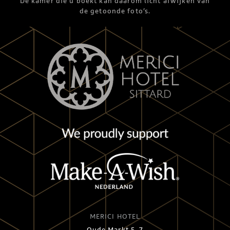
De kamer die u boekt kan daarom licht afwijken van
de getoonde foto’s.
MERICI HOTEL
Oude Markt 5-7