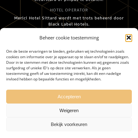
HOTEL OPERATOR
Merici Hotel Sittard wordt met trots beheerd door
Black Label Hotels.
Beheer cookie toestemming
Om de beste ervaringen te bieden, gebruiken wij technologieën zoals
cookies om informatie over je apparaat op te slaan en/of te raadplegen.
Door in te stemmen met deze technologieën kunnen wij gegevens zoals
surfgedrag of unieke ID's op deze site verwerken. Als je geen
toestemming geeft of uw toestemming intrekt, kan dit een nadelige
invloed hebben op bepaalde functies en mogelijkheden.
HOME
VOORWAARDEN
OMGEVING
BEREIKBAARHEID
JOBS
FAQ
PRIVACY
Accepteren
Weigeren
©
MERICI HOTEL
| ALLE RECHTEN VOORBEHOUDEN | WEBSITE DOOR
Bekijk voorkeuren
WEBSTUDIO 7