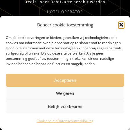
Kredit- oder Debitkarte bezahlt werden.
HOTEL OPERATOR
Das Merici Hotel Sittard wird stolz von Black Label
Beheer cookie toestemming
Hotels geführt.
Om de beste ervaringen te bieden, gebruiken wij technologieën zoals
cookies om informatie over je apparaat op te slaan en/of te raadplegen.
Door in te stemmen met deze technologieën kunnen wij gegevens zoals
surfgedrag of unieke ID's op deze site verwerken. Als je geen
toestemming geeft of uw toestemming intrekt, kan dit een nadelige
invloed hebben op bepaalde functies en mogelijkheden.
HOME
BEDINGUNGEN
UMGEBUNG
ERREICHBARKEIT
STELLENANGEBOTE
FAQ
Accepteren
PRIVACY
Weigeren
©
MERICI HOTEL
| ALLE RECHTEN VOORBEHOUDEN | WEBSITE DOOR
Bekijk voorkeuren
WEBSTUDIO 7
Cookiebeleid
Datenschutzerklärung
Facebook
Instagram
LinkedIn