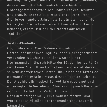
entlangführt, liegt ein Garten neben einem Gebäude,
das im Laufe der Jahrhunderte verschiedenen
Ordensgemeinschaften wie Dominikanern, Jesuiten
und Franziskanern als Heimat diente. Der Garten
diente vor hundert Jahren als Spielplatz – daher der
Name „Cour“ – und wurde nach Franziskus Solanus
benannt, einem Heiligen der franziskanischen
Tradition.
Jardin d’Isabelle
Gegenüber vom Cour Solanus befindet sich ein
Garten, der mit einer unglücklichen Liebesgeschichte
verbunden ist. Charles Beltjens, Sohn einer
Kaufmannsfamilie, sah Mitte des 19. Jahrhunderts für
sich keine Zukunft im Handel und folgte stattdessen
seinem dichterischen Herzen. Im Garten des Arztes de
Borman fand er seine Muse, dessen Tochter Isabelle.
Der Arzt hielt ihn jedoch für völlig ungeeignet und
untersagte die Beziehung. Charles ging nach Paris, wo
er Bekanntschaft mit Victor Hugo und dem
Nobelpreisträger Sully Prud’homme machte, und
wurde sogar Mitglied der renommierten Académie
Lamartine.