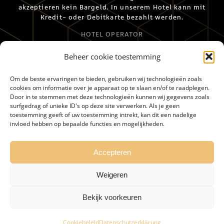
akzeptieren kein Bargeld. In unserem Hotel kann mit
Kredit- oder Debitkarte bezahlt werden.
HOTEL OPERATOR
Das Merici Hotel Sittard wird stolz von Black Label
Beheer cookie toestemming
Hotels geführt.
Om de beste ervaringen te bieden, gebruiken wij technologieën zoals
cookies om informatie over je apparaat op te slaan en/of te raadplegen.
Door in te stemmen met deze technologieën kunnen wij gegevens zoals
surfgedrag of unieke ID's op deze site verwerken. Als je geen
toestemming geeft of uw toestemming intrekt, kan dit een nadelige
invloed hebben op bepaalde functies en mogelijkheden.
HOME
BEDINGUNGEN
UMGEBUNG
ERREICHBARKEIT
STELLENANGEBOTE
FAQ
Accepteren
PRIVACY
Weigeren
©
MERICI HOTEL
| ALLE RECHTEN VOORBEHOUDEN | WEBSITE DOOR
Bekijk voorkeuren
WEBSTUDIO 7
Cookiebeleid
Datenschutzerklärung
Facebook
Instagram
LinkedIn