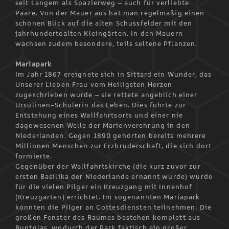
seit Langem als Spazierweg – auch für verliebte
Paare. Von der Mauer aus hat man regelmäßig einen
schönen Blick auf die alten Schussfelder mit den
jahrhundertealten Kleingärten. In den Mauern
wachsen zudem besondere, teils seltene Pflanzen.
Mariapark
Im Jahr 1867 ereignete sich in Sittard ein Wunder, das
Unserer Lieben Frau vom Heiligsten Herzen
zugeschrieben wurde – sie rettete angeblich einer
Ursulinen-Schülerin das Leben. Dies führte zur
Entstehung eines Wallfahrtsorts und einer nie
dagewesenen Welle der Marienverehrung in den
Niederlanden. Gegen 1890 gehörten bereits mehrere
Millionen Menschen zur Erzbruderschaft, die sich dort
formierte.
Gegenüber der Wallfahrtskirche (die kurz zuvor zur
ersten Basilika der Niederlande ernannt wurde) wurde
für die vielen Pilger ein Kreuzgang mit Innenhof
(Kreuzgarten) errichtet. Im sogenannten Mariapark
konnten die Pilger an Gottesdiensten teilnehmen. Die
großen Fenster des Raumes bestehen komplett aus
Buntglas, wodurch der Park faktisch ein großer