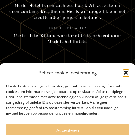
Merici Hotel is een cashless hotel. Wij accepteren
geen contante betalingen. Het is wel mogelijk om met
creditcard of pinpas te betalen.
HOTEL OPERATOR
Merici Hotel Sittard wordt met trots beheerd door
Black Label Hotels.
Beheer cookie toestemming
Om de beste ervaringen te bieden, gebruiken wij technologieën zoals
cookies om informatie over je apparaat op te slaan en/of te raadplegen.
Door in te stemmen met deze technologieën kunnen wij gegevens zoals
surfgedrag of unieke ID's op deze site verwerken. Als je geen
toestemming geeft of uw toestemming intrekt, kan dit een nadelige
invloed hebben op bepaalde functies en mogelijkheden.
Accepteren